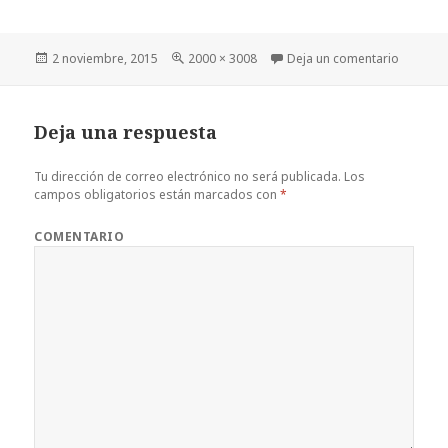
Publicado
2 noviembre, 2015
Tamaño
2000 × 3008
Deja un comentario
en DSC_
el
completo
Deja una respuesta
Tu dirección de correo electrónico no será publicada.
Los
campos obligatorios están marcados con
*
COMENTARIO