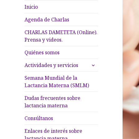
Inicio
Agenda de Charlas
CHARLAS DAMETETA (Online).
Prensa y videos.
Quiénes somos
expande
Actividades y servicios
el
menú
Semana Mundial de la
inferior
Lactancia Materna (SMLM)
Dudas frecuentes sobre
lactancia materna
Consúltanos
Enlaces de interés sobre
lactancia materna