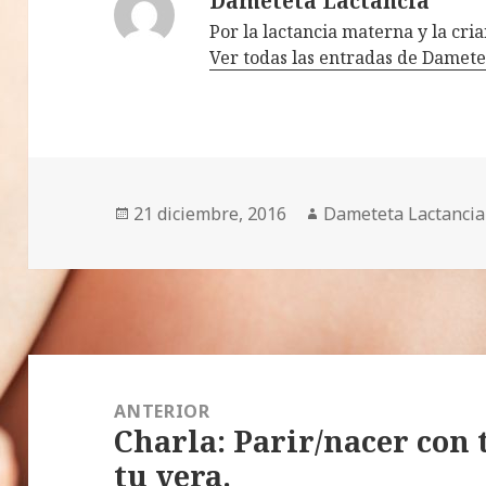
Dameteta Lactancia
Por la lactancia materna y la cr
Ver todas las entradas de Damet
Publicado
21 diciembre, 2016
Autor
Dameteta Lactancia
el
Navegación
de
ANTERIOR
Charla: Parir/nacer con 
entradas
Entrada
tu vera.
anterior: