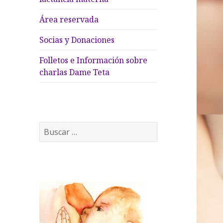
Área reservada
Socias y Donaciones
Folletos e Información sobre
charlas Dame Teta
B
u
s
c
a
r
: