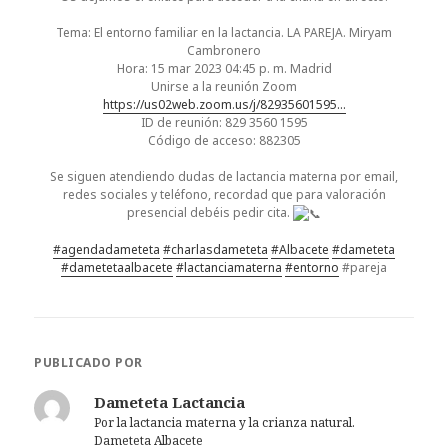
Tema: El entorno familiar en la lactancia. LA PAREJA. Miryam
Cambronero
Hora: 15 mar 2023 04:45 p. m. Madrid
Unirse a la reunión Zoom
https://us02web.zoom.us/j/82935601595…
ID de reunión: 829 3560 1595
Código de acceso: 882305
Se siguen atendiendo dudas de lactancia materna por email,
redes sociales y teléfono, recordad que para valoración
presencial debéis pedir cita.
#agendadameteta
#charlasdameteta
#Albacete
#dameteta
#dametetaalbacete
#lactanciamaterna
#entorno
#pareja
PUBLICADO POR
Dameteta Lactancia
Por la lactancia materna y la crianza natural.
Dameteta Albacete