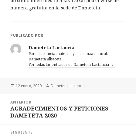
próximo miércoles 15 a las 17:00h podrá verse de
manera gratuita en la sede de Dameteta.
PUBLICADO POR
Dameteta Lactancia
Por la lactancia materna y la crianza natural.
Dameteta Albacete
Ver todas las entradas de Dameteta Lactancia
Publicado
12 enero, 2020
Autor
Dameteta Lactancia
el
Navegación
ANTERIOR
de
AGRADECIMIENTOS Y PETICIONES
Entrada
entradas
DAMETETA 2020
anterior:
SIGUIENTE