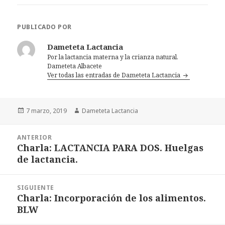
PUBLICADO POR
Dameteta Lactancia
Por la lactancia materna y la crianza natural.
Dameteta Albacete
Ver todas las entradas de Dameteta Lactancia
Publicado
7 marzo, 2019
Autor
Dameteta Lactancia
el
Navegación
ANTERIOR
de
Charla: LACTANCIA PARA DOS. Huelgas
Entrada
entradas
de lactancia.
anterior:
SIGUIENTE
Charla: Incorporación de los alimentos.
Entrada
BLW
siguiente: