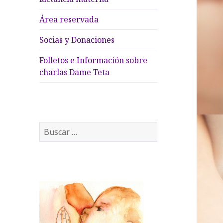
Área reservada
Socias y Donaciones
Folletos e Información sobre
charlas Dame Teta
B
u
s
c
a
r
: