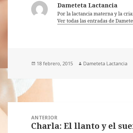
Dameteta Lactancia
Por la lactancia materna y la cr
Ver todas las entradas de Damet
Publicado
18 febrero, 2015
Autor
Dameteta Lactancia
el
Navegación
de
ANTERIOR
Charla: El llanto y el su
entradas
Entrada