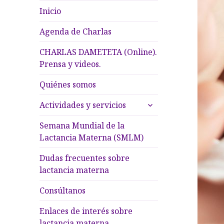
Inicio
Agenda de Charlas
CHARLAS DAMETETA (Online).
Prensa y videos.
Quiénes somos
expande
Actividades y servicios
el
menú
Semana Mundial de la
inferior
Lactancia Materna (SMLM)
Dudas frecuentes sobre
lactancia materna
Consúltanos
Enlaces de interés sobre
lactancia materna