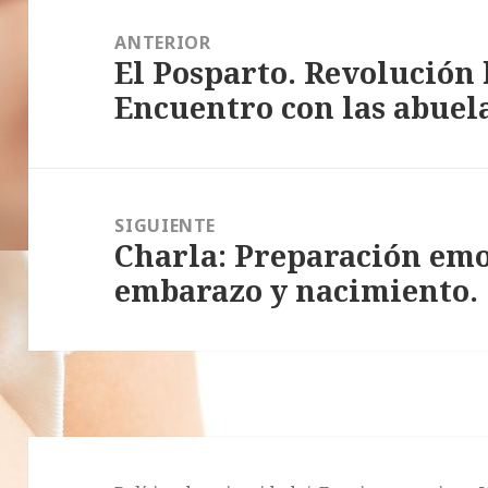
Navegación
de
ANTERIOR
El Posparto. Revolución
entradas
Entrada
Encuentro con las abuela
anterior:
SIGUIENTE
Charla: Preparación emo
Entrada
embarazo y nacimiento.
siguiente: