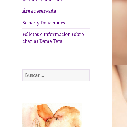
Área reservada
Socias y Donaciones
Folletos e Información sobre
charlas Dame Teta
B
u
s
c
a
r
: