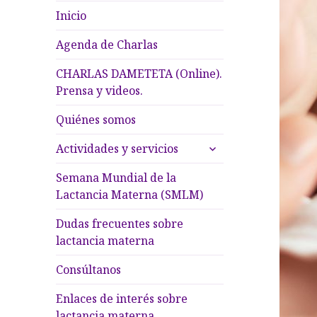
Inicio
Agenda de Charlas
CHARLAS DAMETETA (Online).
Prensa y videos.
Quiénes somos
expande
Actividades y servicios
el
menú
Semana Mundial de la
inferior
Lactancia Materna (SMLM)
Dudas frecuentes sobre
lactancia materna
Consúltanos
Enlaces de interés sobre
lactancia materna