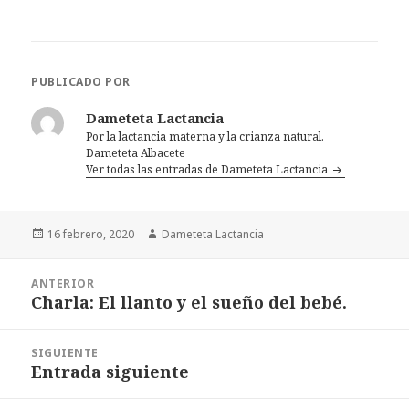
PUBLICADO POR
Dameteta Lactancia
Por la lactancia materna y la crianza natural.
Dameteta Albacete
Ver todas las entradas de Dameteta Lactancia
Publicado
16 febrero, 2020
Autor
Dameteta Lactancia
el
Navegación
ANTERIOR
de
Charla: El llanto y el sueño del bebé.
Entrada
entradas
anterior:
SIGUIENTE
Entrada siguiente
Entrada
siguiente: