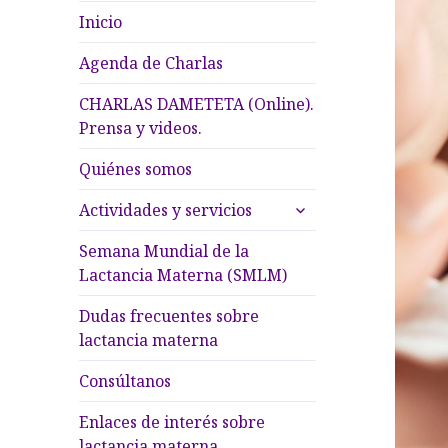
Inicio
Agenda de Charlas
CHARLAS DAMETETA (Online).
Prensa y videos.
Quiénes somos
expande
Actividades y servicios
el
menú
Semana Mundial de la
inferior
Lactancia Materna (SMLM)
Dudas frecuentes sobre
lactancia materna
Consúltanos
Enlaces de interés sobre
lactancia materna