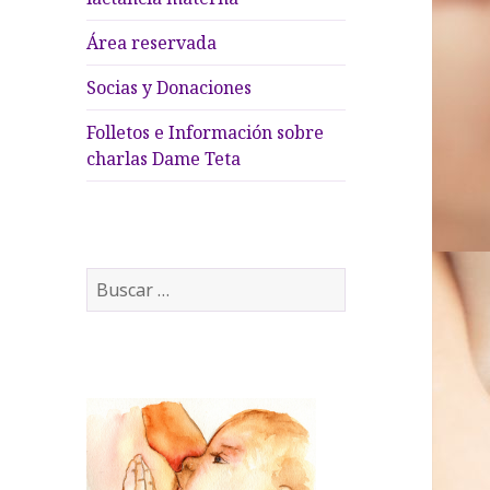
Área reservada
Socias y Donaciones
Folletos e Información sobre
charlas Dame Teta
B
u
s
c
a
r
: