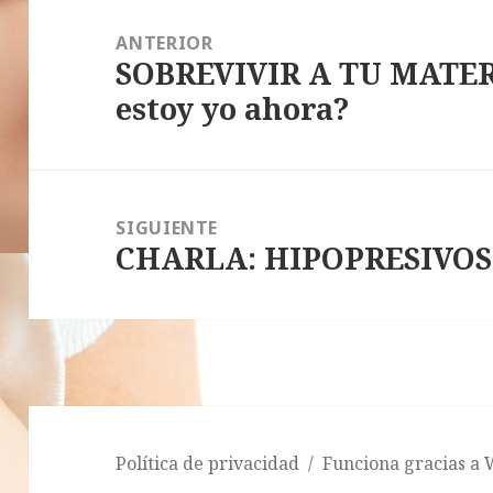
Navegación
de
ANTERIOR
SOBREVIVIR A TU MATE
entradas
Entrada
estoy yo ahora?
anterior:
SIGUIENTE
CHARLA: HIPOPRESIVOS
Entrada
siguiente:
Política de privacidad
Funciona gracias a