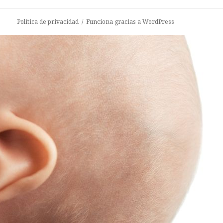
s
c
Política de privacidad
Funciona gracias a WordPress
a
r
: