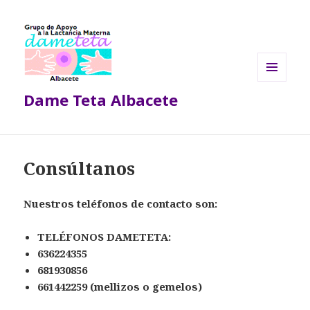
MENÚ
Dame Teta Albacete
Y
WIDGETS
Consúltanos
Nuestros teléfonos de contacto son:
TELÉFONOS DAMETETA:
636224355
681930856
661442259 (mellizos o gemelos)